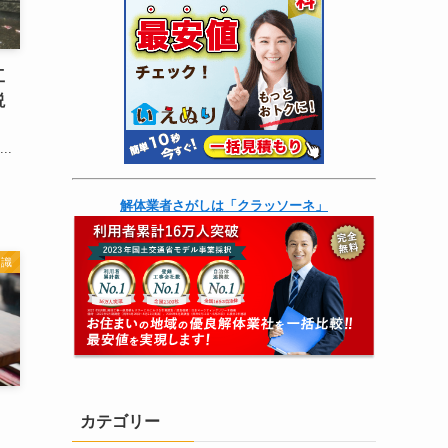
工
説
..
解体業者さがしは「クラッソーネ」
知識
カテゴリー