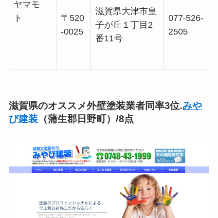
ヤマモ
滋賀県大津市皇
ト
〒520
077-526-
子が丘１丁目2
-0025
2505
番11号
滋賀県のオススメ外壁塗装業者同率3位.
みや
び建装
（蒲生郡日野町）/8点