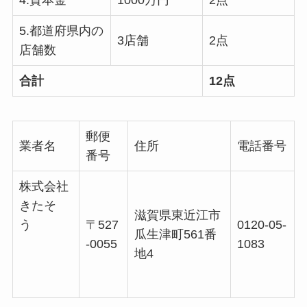
5.都道府県内の
3店舗
2点
店舗数
合計
12点
郵便
業者名
住所
電話番号
番号
株式会社
きたそ
滋賀県東近江市
う
〒527
0120-05-
瓜生津町561番
-0055
1083
地4