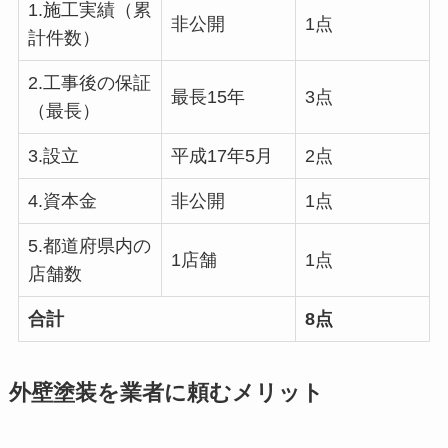
1.施工実績（累
非公開
1点
計件数）
2.工事後の保証
最長15年
3点
（最長）
3.設立
平成17年5月
2点
4.資本金
非公開
1点
5.都道府県内の
1店舗
1点
店舗数
合計
8点
外壁塗装を業者に頼むメリット