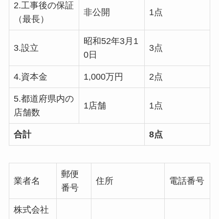
2.工事後の保証
非公開
1点
（最長）
昭和52年3月1
3.設立
3点
0日
4.資本金
1,000万円
2点
5.都道府県内の
1店舗
1点
店舗数
合計
8点
郵便
業者名
住所
電話番号
番号
株式会社