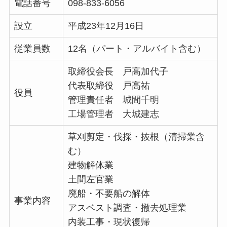
電話番号
098-833-6056
設立
平成23年12月16日
従業員数
12名（パート・アルバイト含む）
取締役会長 戸高加代子
代表取締役 戸高祐
役員
管理責任者 城間千明
工場管理者 大城建志
草刈剪定・伐採・抜根（清掃業含
む）
建物解体業
土間左官業
廃船・不要船の解体
事業内容
アスベスト調査・撤去処理業
内装工事・現状復帰