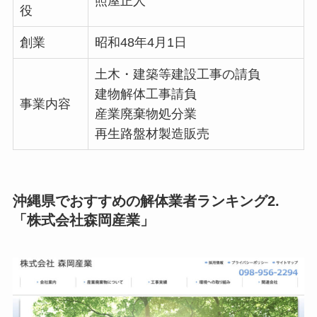
照屋正人
役
創業
昭和48年4月1日
土木・建築等建設工事の請負
建物解体工事請負
事業内容
産業廃棄物処分業
再生路盤材製造販売
沖縄県でおすすめの解体業者ランキング2.
「株式会社森岡産業」