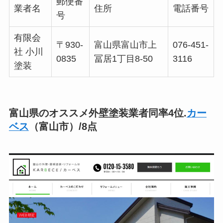
郵便番
業者名
住所
電話番号
号
有限会
〒930-
富山県富山市上
076-451-
社 小川
0835
冨居1丁目8-50
3116
塗装
富山県のオススメ外壁塗装業者同率4位.
カー
ベス
（富山市）/8点