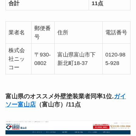
合計
11点
郵便番
業者名
住所
電話番号
号
株式会
〒930-
富山県富山市下
0120-98
社ニッ
0802
新北町18-37
5-928
コー
富山県のオススメ外壁塗装業者同率1位.
ガイ
ソー富山店
（富山市）/11点