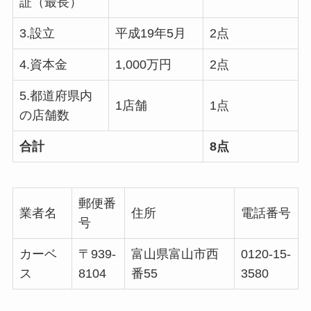
証（最長）
3.設立
平成19年5月
2点
4.資本金
1,000万円
2点
5.都道府県内
1店舗
1点
の店舗数
合計
8点
郵便番
業者名
住所
電話番号
号
カーベ
〒939-
富山県富山市西
0120-15-
ス
8104
番55
3580