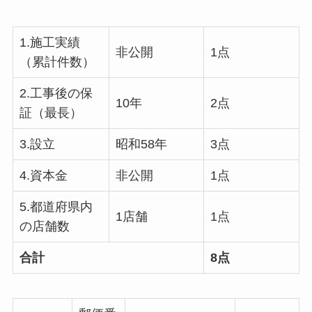
1.施工実績
非公開
1点
（累計件数）
2.工事後の保
10年
2点
証（最長）
3.設立
昭和58年
3点
4.資本金
非公開
1点
5.都道府県内
1店舗
1点
の店舗数
合計
8点