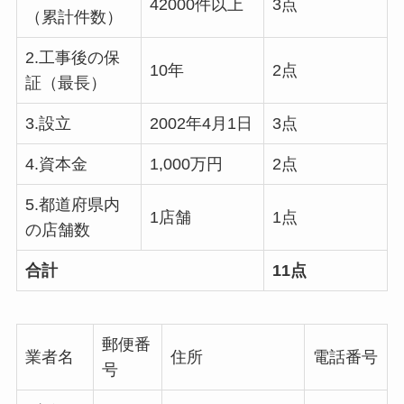
42000件以上
3点
（累計件数）
2.工事後の保
10年
2点
証（最長）
3.設立
2002年4月1日
3点
4.資本金
1,000万円
2点
5.都道府県内
1店舗
1点
の店舗数
合計
11点
郵便番
業者名
住所
電話番号
号